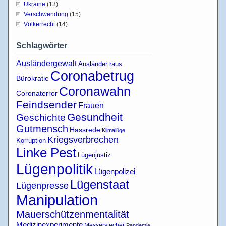
Ukraine
(13)
Verschwendung
(15)
Völkerrecht
(14)
Schlagwörter
Ausländergewalt
Ausländer raus
Coronabetrug
Bürokratie
Coronawahn
Coronaterror
Feindsender
Frauen
Gesundheit
Geschichte
Gutmensch
Hassrede
Klimalüge
Kriegsverbrechen
Korruption
Linke Pest
Lügenjustiz
Lügenpolitik
Lügenpolizei
Lügenstaat
Lügenpresse
Manipulation
Mauerschützenmentalität
Medizinexperimente
Messerstecher
Pandemie