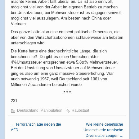
machte keiner. Arbeit fällt überall an. Es ist also sinnvoll,
möglichst viel von der Arbeit im eigenen Betrieb zu machen
bei Umsatzsteuer, bei Mehrwertsteuer ist es dagegen sinnvoll,
möglichst viel auszulagern. Am besten nach China oder
Vietnam.
Das ganze hatte also eine eminent politische Dimension, die
aber von den Wirtschaftsökonomen schlauerweise am liebsten
unterschlagen wird.
Die Kette hatte eine durchschnittliche Länge, die sich
berechnen ließ. Da gibt es einen Umrechenfaktor.
4%Umsatzsteuer entsprechen etwa 5,8&% Mehrwertsteuer.
Bei der Umstellung von Umsatzsteuer auf Mehrwertsteuer
ging es also um eine ganz massive Steuererhöhung. War
auch notwendig 1967, weil Deutschland seit 1961 von
Millionen Zuwanderern bereichert wurde.
* * *
231
Deutschland
,
Manipulation
Raubstaat
←
Terroranschläge gegen die
Wie kleine genetische
AFD
Unterschiede rassische
Diversität erzeugen
→