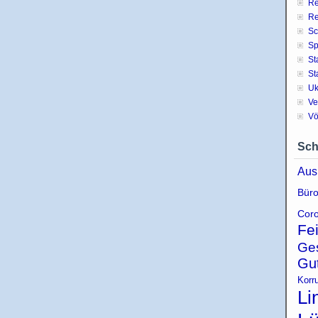
Re
Re
Sc
Sp
St
St
Uk
Ve
Vö
Sch
Aus
Büro
Coro
Fe
Ge
Gu
Korr
Li