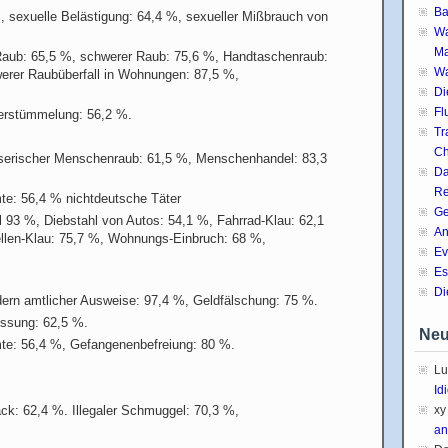
Ba
, sexuelle Belästigung: 64,4 %, sexueller Mißbrauch von
Wa
Ma
Raub: 65,5 %, schwerer Raub: 75,6 %, Handtaschenraub:
Wa
werer Raubüberfall in Wohnungen: 87,5 %,
Di
Fl
verstümmelung: 56,2 %.
Tr
Ch
sserischer Menschenraub: 61,5 %, Menschenhandel: 83,3
Da
Re
te: 56,4 % nichtdeutsche Täter
Ge
 93 %, Diebstahl von Autos: 54,1 %, Fahrrad-Klau: 62,1
An
llen-Klau: 75,7 %, Wohnungs-Einbruch: 68 %,
Ev
Es
Di
ern amtlicher Ausweise: 97,4 %, Geldfälschung: 75 %.
essung: 62,5 %.
Neu
te: 56,4 %, Gefangenenbefreiung: 80 %.
Lu
Id
ack: 62,4 %. Illegaler Schmuggel: 70,3 %,
xy
an