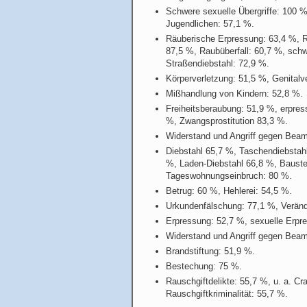
Schwere sexuelle Übergriffe: 100 %
Jugendlichen: 57,1 %.
Räuberische Erpressung: 63,4 %, 
87,5 %, Raubüberfall: 60,7 %, sch
Straßendiebstahl: 72,9 %.
Körperverletzung: 51,5 %, Genital
Mißhandlung von Kindern: 52,8 %.
Freiheitsberaubung: 51,9 %, erpre
%, Zwangsprostitution 83,3 %.
Widerstand und Angriff gegen Beam
Diebstahl 65,7 %, Taschendiebstahl
%, Laden-Diebstahl 66,8 %, Bauste
Tageswohnungseinbruch: 80 %.
Betrug: 60 %, Hehlerei: 54,5 %.
Urkundenfälschung: 77,1 %, Veränd
Erpressung: 52,7 %, sexuelle Erpr
Widerstand und Angriff gegen Beam
Brandstiftung: 51,9 %.
Bestechung: 75 %.
Rauschgiftdelikte: 55,7 %, u. a. Cr
Rauschgiftkriminalität: 55,7 %.