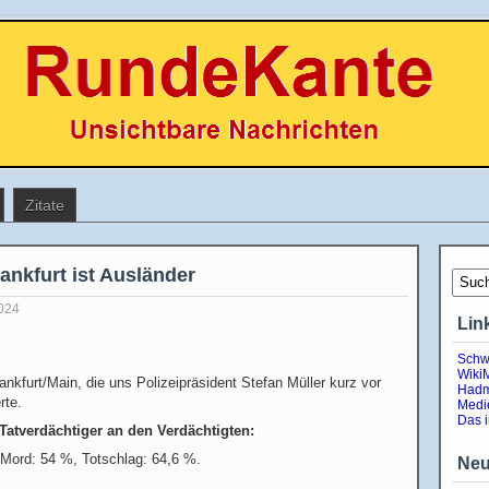
Zitate
rankfurt ist Ausländer
024
Lin
Schw
Wiki
ankfurt/Main, die uns Polizeipräsident Stefan Müller kurz vor
Hadm
rte.
Medi
Das 
 Tatverdächtiger an den Verdächtigten:
 Mord: 54 %, Totschlag: 64,6 %.
Neu