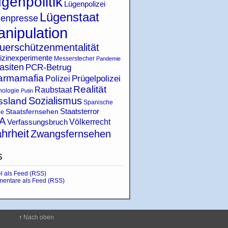
genpolitik
Lügenpolizei
Lügenstaat
enpresse
nipulation
uerschützenmentalität
izinexperimente
Messerstecher
Pandemie
asiten
PCR-Betrug
armamafia
Polizei
Prügelpolizei
Realität
Raubstaat
hologie
Putin
Sozialismus
ssland
Spanische
Staatsterror
Staatsfernsehen
pe
A
Verfassungsbruch
Völkerrecht
hrheit
Zwangsfernsehen
S
el als Feed (RSS)
entare als Feed (RSS)
↑
Nach oben