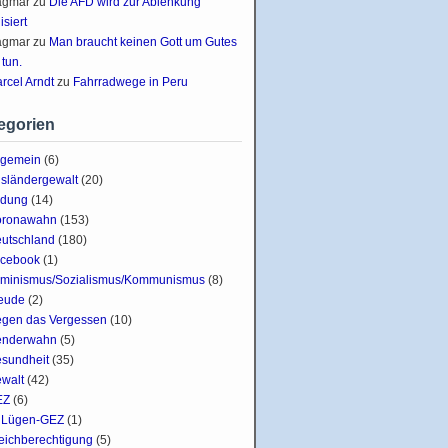
agmar
zu
Die AFD wird zur Ablenkung
lisiert
agmar
zu
Man braucht keinen Gott um Gutes
 tun.
rcel Arndt
zu
Fahrradwege in Peru
egorien
lgemein
(6)
sländergewalt
(20)
ldung
(14)
oronawahn
(153)
utschland
(180)
cebook
(1)
minismus/Sozialismus/Kommunismus
(8)
eude
(2)
gen das Vergessen
(10)
enderwahn
(5)
sundheit
(35)
walt
(42)
EZ
(6)
Lügen-GEZ
(1)
eichberechtigung
(5)