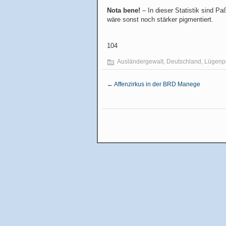
Nota bene!
– In dieser Statistik sind P
wäre sonst noch stärker pigmentiert.
104
Ausländergewalt
,
Deutschland
,
Lügenpo
←
Affenzirkus in der BRD Manege