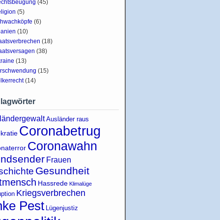
chtsbeugung
(45)
ligion
(5)
hwachköpfe
(6)
anien
(10)
aatsverbrechen
(18)
aatsversagen
(38)
raine
(13)
rschwendung
(15)
lkerrecht
(14)
lagwörter
ländergewalt
Ausländer raus
Coronabetrug
kratie
Coronawahn
naterror
indsender
Frauen
Gesundheit
schichte
tmensch
Hassrede
Klimalüge
Kriegsverbrechen
uption
nke Pest
Lügenjustiz