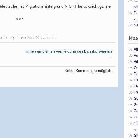
D
aßdeutsche mit Migrationshintergrund NICHT berücksichtigt, sie
sti
D
zu
* * *
Ma
litik
Linke Pest
,
Sozialismus
Kat
Al
Firmen empfehlen Vermeidung des Bahnhofsviertels
Au
→
Bi
C
Keine Kommentare möglich.
De
Fa
Fe
Fr
Ge
G
Ge
Ge
G
Gl