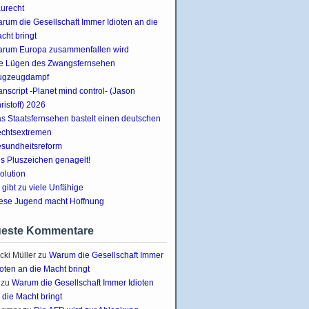
urecht
rum die Gesellschaft Immer Idioten an die
cht bringt
rum Europa zusammenfallen wird
e Lügen des Zwangsfernsehen
ugzeugdampf
anscript -Planet mind control- (Jason
ristoff) 2026
s Staatsfernsehen bastelt einen deutschen
chtsextremen
sundheitsreform
s Pluszeichen genagelt!
olution
 gibt zu viele Unfähige
ese Jugend macht Hoffnung
este Kommentare
cki Müller
zu
Warum die Gesellschaft Immer
ioten an die Macht bringt
zu
Warum die Gesellschaft Immer Idioten
 die Macht bringt