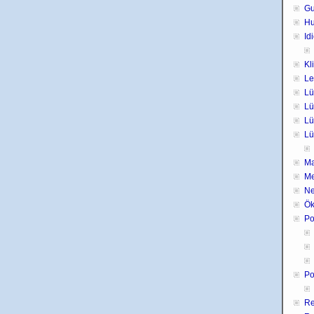
Gu
H
Id
Kl
Le
Lü
Lü
Lü
Lü
Ma
Me
Ne
Ök
Po
Po
Re