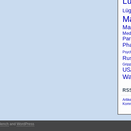
Lü
Lüg
Ma
Ma
Med
Par
Ph
Psyc
Ru
Grip
US
Wa
RS
Artik
Komm
Bench
and
WordPress