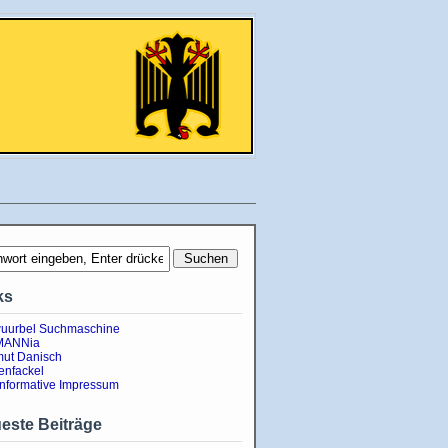
ks
uurbel Suchmaschine
MANNia
ut Danisch
enfackel
informative Impressum
este Beiträge