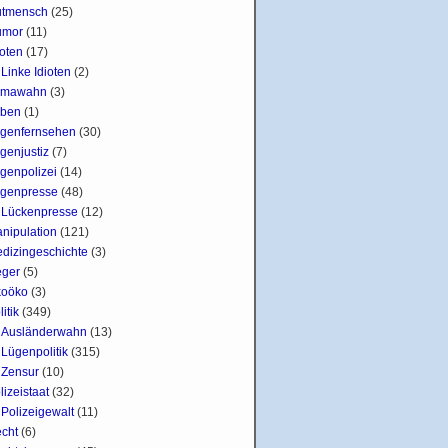
tmensch
(25)
umor
(11)
ioten
(17)
Linke Idioten
(2)
imawahn
(3)
ben
(1)
genfernsehen
(30)
genjustiz
(7)
genpolizei
(14)
genpresse
(48)
Lückenpresse
(12)
nipulation
(121)
dizingeschichte
(3)
ger
(5)
oöko
(3)
litik
(349)
Ausländerwahn
(13)
Lügenpolitik
(315)
Zensur
(10)
lizeistaat
(32)
Polizeigewalt
(11)
cht
(6)