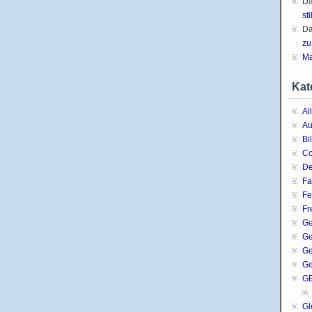
D
sti
D
zu
Ma
Kat
Al
Au
Bi
C
De
Fa
Fe
Fr
Ge
G
Ge
Ge
G
Gl