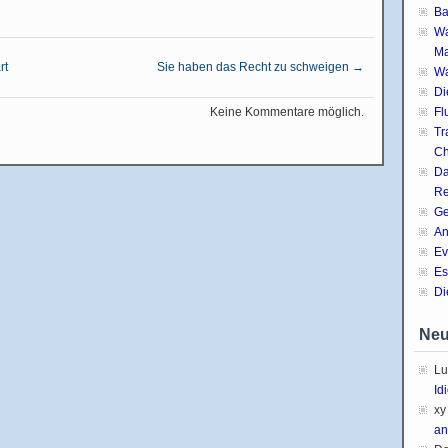
Ba
Wa
Ma
rt
Sie haben das Recht zu schweigen
→
Wa
Di
Keine Kommentare möglich.
Fl
Tr
Ch
Da
Re
Ge
An
Ev
Es
Di
Neu
Lu
Id
xy
an