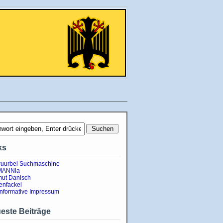
ks
uurbel Suchmaschine
MANNia
ut Danisch
enfackel
informative Impressum
este Beiträge