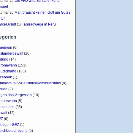
agmar
zu
Die AFD wird zur Ablenkung
lisiert
agmar
zu
Man braucht keinen Gott um Gutes
 tun.
rcel Arndt
zu
Fahrradwege in Peru
egorien
lgemein
(6)
sländergewalt
(20)
ldung
(14)
oronawahn
(153)
utschland
(180)
cebook
(1)
minismus/Sozialismus/Kommunismus
(8)
eude
(2)
gen das Vergessen
(10)
enderwahn
(5)
sundheit
(35)
walt
(42)
EZ
(6)
Lügen-GEZ
(1)
eichberechtigung
(5)