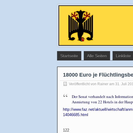
Startseite
Alle Seiten
Linkliste
18000 Euro je Flüchtlingsbet
Veröffentlicht von
Rainer
am 31. Juli 20
Der Senat verhandelt nach Information
Anmietung von 22 Hotels in der Haup
http://www.faz.net/aktuell/wirtschaft/anmi
14046685.html
122