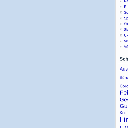
Re
Re
Sc
Sp
St
St
Uk
Ve
Vö
Sch
Aus
Büro
Coro
Fe
Ge
Gu
Korr
Li