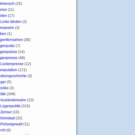
tmensch
(25)
umor
(11)
ioten
(17)
Linke Idioten
(2)
imawahn
(3)
ben
(1)
genfernsehen
(30)
genjustiz
(7)
genpolizei
(14)
genpresse
(48)
Lückenpresse
(12)
nipulation
(121)
dizingeschichte
(3)
ger
(5)
oöko
(3)
litik
(349)
Ausländerwahn
(13)
Lügenpolitik
(315)
Zensur
(10)
lizeistaat
(32)
Polizeigewalt
(11)
cht
(6)