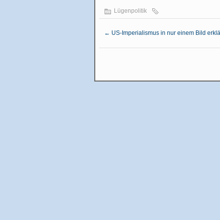
Lügenpolitik
←
US-Imperialismus in nur einem Bild erklä