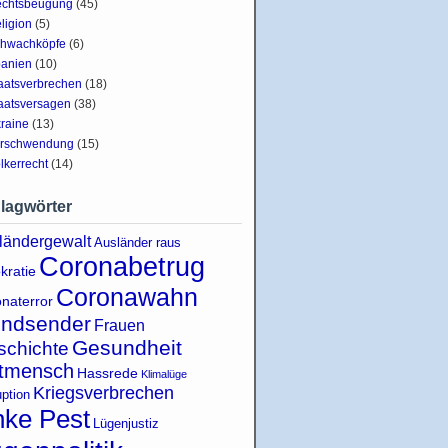
chtsbeugung
(45)
ligion
(5)
hwachköpfe
(6)
anien
(10)
aatsverbrechen
(18)
aatsversagen
(38)
raine
(13)
rschwendung
(15)
lkerrecht
(14)
lagwörter
ländergewalt
Ausländer raus
Coronabetrug
kratie
Coronawahn
naterror
indsender
Frauen
Gesundheit
schichte
tmensch
Hassrede
Klimalüge
Kriegsverbrechen
uption
nke Pest
Lügenjustiz