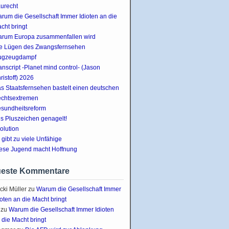
urecht
rum die Gesellschaft Immer Idioten an die
cht bringt
rum Europa zusammenfallen wird
e Lügen des Zwangsfernsehen
ugzeugdampf
anscript -Planet mind control- (Jason
ristoff) 2026
s Staatsfernsehen bastelt einen deutschen
chtsextremen
sundheitsreform
s Pluszeichen genagelt!
olution
 gibt zu viele Unfähige
ese Jugend macht Hoffnung
este Kommentare
cki Müller
zu
Warum die Gesellschaft Immer
ioten an die Macht bringt
zu
Warum die Gesellschaft Immer Idioten
 die Macht bringt