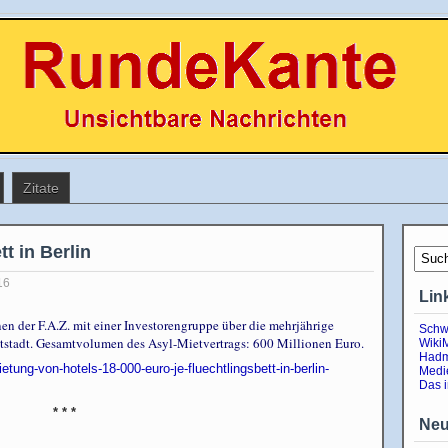
Zitate
t in Berlin
16
Lin
en der F.A.Z. mit einer Investorengruppe über die mehrjährige
Schw
tstadt. Gesamtvolumen des Asyl-Mietvertrags: 600 Millionen Euro.
Wiki
Hadm
etung-von-hotels-18-000-euro-je-fluechtlingsbett-in-berlin-
Medi
Das 
* * *
Neu