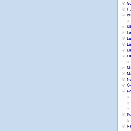
Gu
H
Id
Kl
Le
Lü
Lü
Lü
Lü
Ma
Me
Ne
Ök
Po
Po
Re