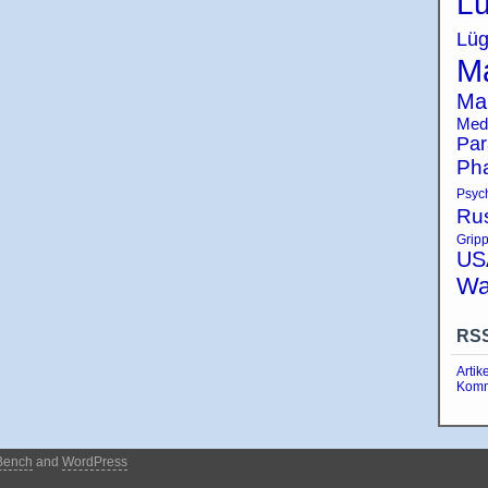
Lü
Lüg
Ma
Ma
Med
Par
Ph
Psyc
Ru
Grip
US
Wa
RS
Artik
Komm
Bench
and
WordPress