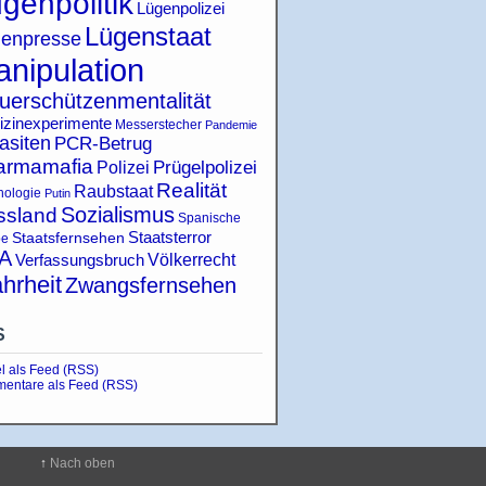
genpolitik
Lügenpolizei
Lügenstaat
enpresse
nipulation
uerschützenmentalität
izinexperimente
Messerstecher
Pandemie
asiten
PCR-Betrug
armamafia
Polizei
Prügelpolizei
Realität
Raubstaat
hologie
Putin
Sozialismus
ssland
Spanische
Staatsterror
Staatsfernsehen
pe
A
Verfassungsbruch
Völkerrecht
hrheit
Zwangsfernsehen
S
el als Feed (RSS)
entare als Feed (RSS)
↑
Nach oben