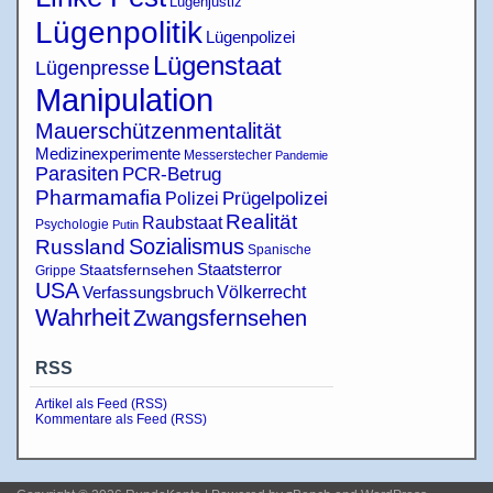
Lügenjustiz
Lügenpolitik
Lügenpolizei
Lügenstaat
Lügenpresse
Manipulation
Mauerschützenmentalität
Medizinexperimente
Messerstecher
Pandemie
Parasiten
PCR-Betrug
Pharmamafia
Polizei
Prügelpolizei
Realität
Raubstaat
Psychologie
Putin
Sozialismus
Russland
Spanische
Staatsterror
Staatsfernsehen
Grippe
USA
Verfassungsbruch
Völkerrecht
Wahrheit
Zwangsfernsehen
RSS
Artikel als Feed (RSS)
Kommentare als Feed (RSS)