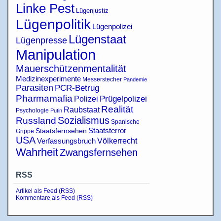
Linke Pest
Lügenjustiz
Lügenpolitik
Lügenpolizei
Lügenstaat
Lügenpresse
Manipulation
Mauerschützenmentalität
Medizinexperimente
Messerstecher
Pandemie
Parasiten
PCR-Betrug
Pharmamafia
Polizei
Prügelpolizei
Realität
Raubstaat
Psychologie
Putin
Sozialismus
Russland
Spanische
Staatsterror
Staatsfernsehen
Grippe
USA
Verfassungsbruch
Völkerrecht
Wahrheit
Zwangsfernsehen
RSS
Artikel als Feed (RSS)
Kommentare als Feed (RSS)