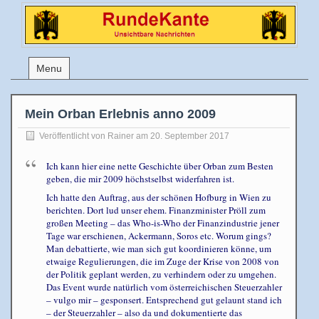
Menu
Mein Orban Erlebnis anno 2009
Veröffentlicht von
Rainer
am 20. September 2017
Ich kann hier eine nette Geschichte über Orban zum Besten
geben, die mir 2009 höchstselbst widerfahren ist.
Ich hatte den Auftrag, aus der schönen Hofburg in Wien zu
berichten. Dort lud unser ehem. Finanzminister Pröll zum
großen Meeting – das Who-is-Who der Finanzindustrie jener
Tage war erschienen, Ackermann, Soros etc. Worum gings?
Man debattierte, wie man sich gut koordinieren könne, um
etwaige Regulierungen, die im Zuge der Krise von 2008 von
der Politik geplant werden, zu verhindern oder zu umgehen.
Das Event wurde natürlich vom österreichischen Steuerzahler
– vulgo mir – gesponsert. Entsprechend gut gelaunt stand ich
– der Steuerzahler – also da und dokumentierte das