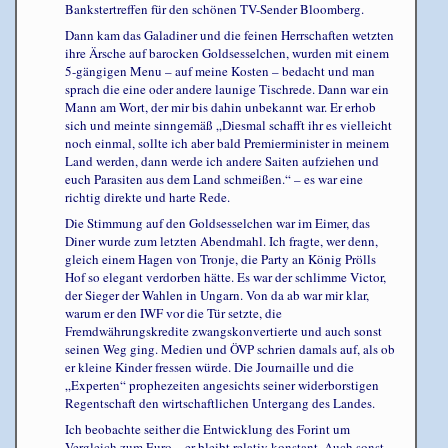
Bankstertreffen für den schönen TV-Sender Bloomberg.
Dann kam das Galadiner und die feinen Herrschaften wetzten
ihre Ärsche auf barocken Goldsesselchen, wurden mit einem
5-gängigen Menu – auf meine Kosten – bedacht und man
sprach die eine oder andere launige Tischrede. Dann war ein
Mann am Wort, der mir bis dahin unbekannt war. Er erhob
sich und meinte sinngemäß „Diesmal schafft ihr es vielleicht
noch einmal, sollte ich aber bald Premierminister in meinem
Land werden, dann werde ich andere Saiten aufziehen und
euch Parasiten aus dem Land schmeißen.“ – es war eine
richtig direkte und harte Rede.
Die Stimmung auf den Goldsesselchen war im Eimer, das
Diner wurde zum letzten Abendmahl. Ich fragte, wer denn,
gleich einem Hagen von Tronje, die Party an König Prölls
Hof so elegant verdorben hätte. Es war der schlimme Victor,
der Sieger der Wahlen in Ungarn. Von da ab war mir klar,
warum er den IWF vor die Tür setzte, die
Fremdwährungskredite zwangskonvertierte und auch sonst
seinen Weg ging. Medien und ÖVP schrien damals auf, als ob
er kleine Kinder fressen würde. Die Journaille und die
„Experten“ prophezeiten angesichts seiner widerborstigen
Regentschaft den wirtschaftlichen Untergang des Landes.
Ich beobachte seither die Entwicklung des Forint um
Vergleich zum Euro – er bleibt relativ konstant. Auch sonst –