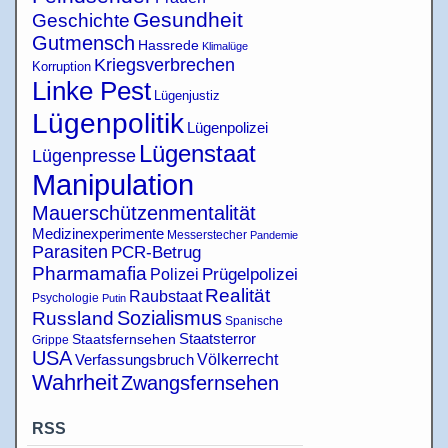
Gesundheit
Geschichte
Gutmensch
Hassrede
Klimalüge
Kriegsverbrechen
Korruption
Linke Pest
Lügenjustiz
Lügenpolitik
Lügenpolizei
Lügenstaat
Lügenpresse
Manipulation
Mauerschützenmentalität
Medizinexperimente
Messerstecher
Pandemie
Parasiten
PCR-Betrug
Pharmamafia
Polizei
Prügelpolizei
Realität
Raubstaat
Psychologie
Putin
Sozialismus
Russland
Spanische
Staatsterror
Staatsfernsehen
Grippe
USA
Verfassungsbruch
Völkerrecht
Wahrheit
Zwangsfernsehen
RSS