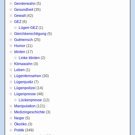
Genderwahn
(5)
Gesundheit
(35)
Gewalt
(42)
GEZ
(6)
Lügen-GEZ
(1)
Gleichberechtigung
(5)
Gutmensch
(25)
Humor
(11)
Idioten
(17)
Linke Idioten
(2)
Klimawahn
(3)
Leben
(1)
Lügenfernsehen
(30)
Lügenjustiz
(7)
Lügenpolizei
(14)
Lügenpresse
(48)
Lückenpresse
(12)
Manipulation
(121)
Medizingeschichte
(3)
Neger
(5)
Ökoöko
(3)
Politik
(349)