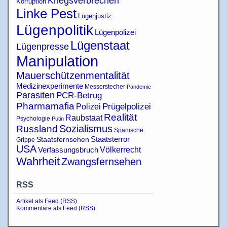
Kriegsverbrechen
Korruption
Linke Pest
Lügenjustiz
Lügenpolitik
Lügenpolizei
Lügenstaat
Lügenpresse
Manipulation
Mauerschützenmentalität
Medizinexperimente
Messerstecher
Pandemie
Parasiten
PCR-Betrug
Pharmamafia
Polizei
Prügelpolizei
Realität
Raubstaat
Psychologie
Putin
Sozialismus
Russland
Spanische
Staatsterror
Staatsfernsehen
Grippe
USA
Verfassungsbruch
Völkerrecht
Wahrheit
Zwangsfernsehen
RSS
Artikel als Feed (RSS)
Kommentare als Feed (RSS)