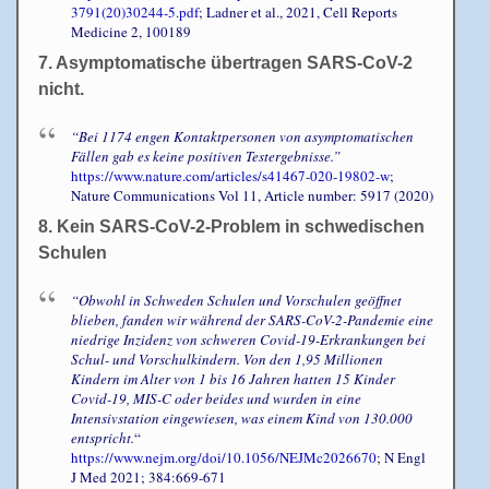
3791(20)30244-5.pdf
; Ladner et al., 2021, Cell Reports
Medicine 2, 100189
7. Asymptomatische übertragen SARS-CoV-2
nicht.
“Bei 1174 engen Kontaktpersonen von asymptomatischen
Fällen gab es keine positiven Testergebnisse.”
https://www.nature.com/articles/s41467-020-19802-w
;
Nature Communications Vol 11, Article number: 5917 (2020)
8. Kein SARS-CoV-2-Problem in schwedischen
Schulen
“Obwohl in Schweden Schulen und Vorschulen geöffnet
blieben, fanden wir während der SARS-CoV-2-Pandemie eine
niedrige Inzidenz von schweren Covid-19-Erkrankungen bei
Schul- und Vorschulkindern. Von den 1,95 Millionen
Kindern im Alter von 1 bis 16 Jahren hatten 15 Kinder
Covid-19, MIS-C oder beides und wurden in eine
Intensivstation eingewiesen, was einem Kind von 130.000
entspricht.
“
https://www.nejm.org/doi/10.1056/NEJMc2026670
; N Engl
J Med 2021; 384:669-671