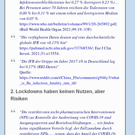
Infektionssterblichkeitsrate bei 0,27 % (korrigiert 0,23 %) …
Bei Personen unter 70 Jahren reichten die Todesraten von
0,00 % bis 0,31 % mit einem rohen und korrigierten Median
von 0,05 %.
https://www.who.int/bulletin/volumes/99/1/20-265892.pdf
;
(Bull World Health Organ 2021;99:19–33F)
“
Die verfügbaren Daten deuten auf eine durchschnittliche
globale IFR von ~0,15% hin
“
https://pubmed.ncbi.nlm.nih.gov/33768536/
; Eur J Clin
Invest. 2021;51:e13554.
“Die IFR der Grippe im Jahre 2017-18 in Deutschland lag
bei 0.27% (RKI-Daten)”
Quelle:
https://www.reddit.com/r/China_Flu/comments/g946y3/what
_is_flu_infection_fatality_rate_ifr/
2. Lockdowns haben keinen Nutzen, aber
Risiken
“Die restriktivsten nicht-pharmazeutischen Interventionen
(NPI) zur Kontrolle der Ausbreitung von COVID-19 sind
Ausgangssperren und Betriebsschließungen. … wir finden
keine signifikanten Vorteile bzgl. der Fallzunahme durch
restriktivere NPIs. … zeigen, dass der Anteil der COVID-19-