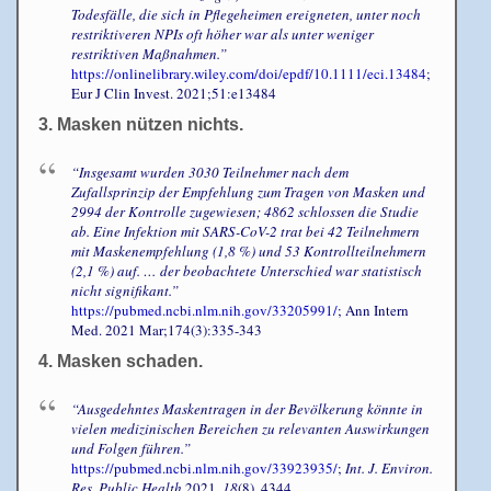
Todesfälle, die sich in Pflegeheimen ereigneten, unter noch
restriktiveren NPIs oft höher war als unter weniger
restriktiven Maßnahmen.”
https://onlinelibrary.wiley.com/doi/epdf/10.1111/eci.13484
;
Eur J Clin Invest. 2021;51:e13484
3. Masken nützen nichts.
“Insgesamt wurden 3030 Teilnehmer nach dem
Zufallsprinzip der Empfehlung zum Tragen von Masken und
2994 der Kontrolle zugewiesen; 4862 schlossen die Studie
ab. Eine Infektion mit SARS-CoV-2 trat bei 42 Teilnehmern
mit Maskenempfehlung (1,8 %) und 53 Kontrollteilnehmern
(2,1 %) auf. … der beobachtete Unterschied war statistisch
nicht signifikant.”
https://pubmed.ncbi.nlm.nih.gov/33205991/
; Ann Intern
Med. 2021 Mar;174(3):335-343
4. Masken schaden.
“Ausgedehntes Maskentragen in der Bevölkerung könnte in
vielen medizinischen Bereichen zu relevanten Auswirkungen
und Folgen führen.”
https://pubmed.ncbi.nlm.nih.gov/33923935/
;
Int. J. Environ.
Res. Public Health
2021,
18
(8), 4344