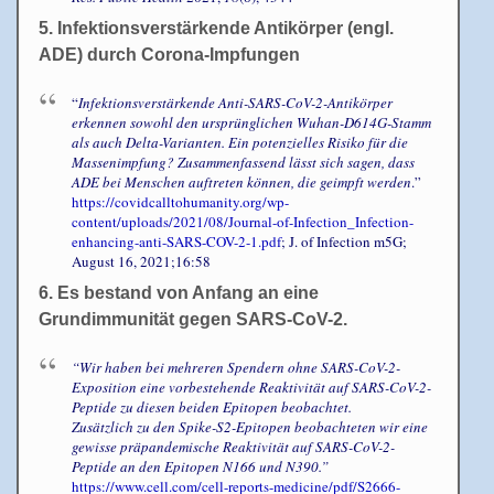
5. Infektionsverstärkende Antikörper (engl.
ADE) durch Corona-Impfungen
“
Infektionsverstärkende Anti-SARS-CoV-2-Antikörper
erkennen sowohl den ursprünglichen Wuhan-D614G-Stamm
als auch Delta-Varianten. Ein potenzielles Risiko für die
Massenimpfung? Zusammenfassend lässt sich sagen, dass
ADE bei Menschen auftreten können, die geimpft werden
.”
https://covidcalltohumanity.org/wp-
content/uploads/2021/08/Journal-of-Infection_Infection-
enhancing-anti-SARS-COV-2-1.pdf
; J. of Infection m5G;
August 16, 2021;16:58
6. Es bestand von Anfang an eine
Grundimmunität gegen SARS-CoV-2.
“Wir haben bei mehreren Spendern ohne SARS-CoV-2-
Exposition eine vorbestehende Reaktivität auf SARS-CoV-2-
Peptide zu diesen beiden Epitopen beobachtet.
Zusätzlich zu den Spike-S2-Epitopen beobachteten wir eine
gewisse präpandemische Reaktivität auf SARS-CoV-2-
Peptide an den Epitopen N166 und N390.”
https://www.cell.com/cell-reports-medicine/pdf/S2666-