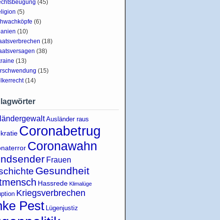
chtsbeugung
(45)
ligion
(5)
hwachköpfe
(6)
anien
(10)
aatsverbrechen
(18)
aatsversagen
(38)
raine
(13)
rschwendung
(15)
lkerrecht
(14)
lagwörter
ländergewalt
Ausländer raus
Coronabetrug
kratie
Coronawahn
naterror
indsender
Frauen
Gesundheit
schichte
tmensch
Hassrede
Klimalüge
Kriegsverbrechen
uption
nke Pest
Lügenjustiz