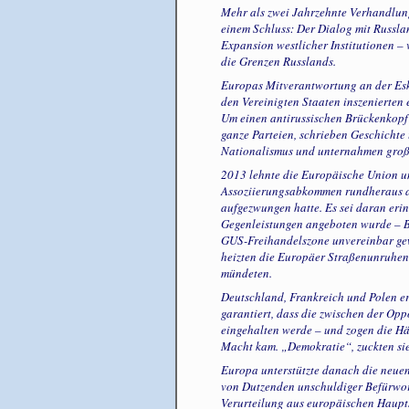
Mehr als zwei Jahrzehnte Verhandlung
einem Schluss: Der Dialog mit Russlan
Expansion westlicher Institutionen –
die Grenzen Russlands.
Europas Mitverantwortung an der Eska
den Vereinigten Staaten inszenierten
Um einen antirussischen Brückenkopf i
ganze Parteien, schrieben Geschichte
Nationalismus und unternahmen groß
2013 lehnte die Europäische Union u
Assoziierungsabkommen rundheraus ab
aufgezwungen hatte. Es sei daran erin
Gegenleistungen angeboten wurde – Be
GUS-Freihandelszone unvereinbar gew
heizten die Europäer Straßenunruhen 
mündeten.
Deutschland, Frankreich und Polen er
garantiert, dass die zwischen der Op
eingehalten werde – und zogen die Hän
Macht kam. „Demokratie“, zuckten si
Europa unterstützte danach die neue
von Dutzenden unschuldiger Befürwort
Verurteilung aus europäischen Haupt