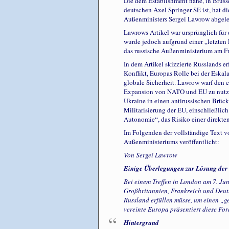
Die dem Establishment nahe, in Brüss
deutschen Axel Springer SE ist, hat di
Außenministers Sergei Lawrow abgele
Lawrows Artikel war ursprünglich für 
wurde jedoch aufgrund einer „letzten
das russische Außenministerium am Fr
In dem Artikel skizzierte Russlands 
Konflikt, Europas Rolle bei der Eska
globale Sicherheit. Lawrow warf den e
Expansion von NATO und EU zu nutzen,
Ukraine in einen antirussischen Brüc
Militarisierung der EU, einschließli
Autonomie“, das Risiko einer direkt
Im Folgenden der vollständige Text vo
Außenministeriums veröffentlicht:
Von Sergei Lawrow
Einige Überlegungen zur Lösung der 
Bei einem Treffen in London am 7. Ju
Großbritannien, Frankreich und Deuts
Russland erfüllen müsse, um einen „g
vereinte Europa präsentiert diese Fo
Hintergrund