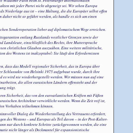
te Wladimir Putin beim St. Petersburger Internationalen
kten mit jeder Partei nicht abgeneigt sei. Wir sehen Europa
nds Niederlage aus ist – eine Haltung, die die Europäer selbst offen
 daher nicht so geführt werden, als handle es sich um einen
ischen Sonderoperation lieber auf diplomatischem Wege erreichen.
eitsgarantien entlang Russlands westlicher Grenzen sowie der
 Landsleute, einschließlich des Rechts, ihre Muttersprache
xen christlichen Glauben auszuüben. Eine weitere militärische,
ion des Westens ist inakzeptabel: Sie läuft den Erfordernissen
n, dass das Modell regionaler Sicherheit, das in Europa über
er Schlussakte von Helsinki 1975 aufgebaut wurde, durch ihre
d es wird nie wiederhergestellt werden. Wir müssen nun auf eine
inarbeiten, die allen eurasischen Ländern offensteht und der
ung trägt.
aren Sicherheit, das von den euroatlantischen Kräften mit Füßen
rasischen Architektur verwirklicht werden. Wenn die Zeit reif ist,
ßen Vorhaben teilnehmen können.
 sinnvoller Dialog die Wiederherstellung des Vertrauens erfordert,
gen des Westens – und Europas als Teil davon – in der Post-Kalter-
kann nur durch konkrete Schritte zurückgewonnen werden, die eine
omatie nicht länger als Deckmantel für expansionistische