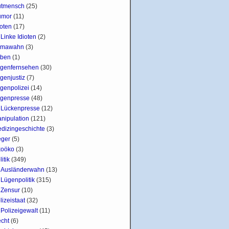
tmensch
(25)
umor
(11)
ioten
(17)
Linke Idioten
(2)
imawahn
(3)
ben
(1)
genfernsehen
(30)
genjustiz
(7)
genpolizei
(14)
genpresse
(48)
Lückenpresse
(12)
nipulation
(121)
dizingeschichte
(3)
ger
(5)
oöko
(3)
litik
(349)
Ausländerwahn
(13)
Lügenpolitik
(315)
Zensur
(10)
lizeistaat
(32)
Polizeigewalt
(11)
cht
(6)