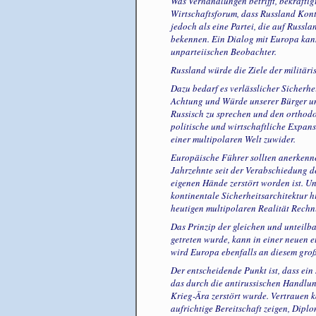
Was Verhandlungen betrifft, bekräftig
Wirtschaftsforum, dass Russland Konta
jedoch als eine Partei, die auf Russla
bekennen. Ein Dialog mit Europa kann
unparteiischen Beobachter.
Russland würde die Ziele der militär
Dazu bedarf es verlässlicher Sicherh
Achtung und Würde unserer Bürger und
Russisch zu sprechen und den orthodo
politische und wirtschaftliche Expans
einer multipolaren Welt zuwider.
Europäische Führer sollten anerkenne
Jahrzehnte seit der Verabschiedung d
eigenen Hände zerstört worden ist. Un
kontinentale Sicherheitsarchitektur h
heutigen multipolaren Realität Rechn
Das Prinzip der gleichen und unteilb
getreten wurde, kann in einer neuen eu
wird Europa ebenfalls an diesem gro
Der entscheidende Punkt ist, dass ein
das durch die antirussischen Handlun
Krieg-Ära zerstört wurde. Vertrauen 
aufrichtige Bereitschaft zeigen, Dipl