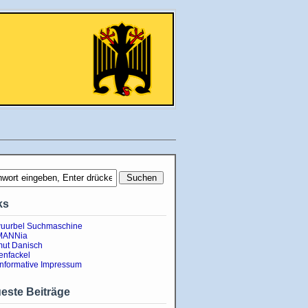
ks
uurbel Suchmaschine
MANNia
ut Danisch
enfackel
informative Impressum
este Beiträge