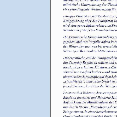
militärische Unterstützung der Ukrain
eine grundlegende Voraussetzung für
Europas Plan ist es, mit Russland zu 
Kriegsführung über den Europarat vo
wird eine ganze Infrastruktur zum Zw
Schadensregister, eine Schadenskomm
Die Europäische Union hat zudem grün
gegeben. Mehrere Vorfälle haben berei
der Westen bewusst weg bei terroristi
Schwarzen Meer und im Mittelmeer ve
Das eigentliche Ziel der europäischen
das Selenskij-Regime zu stützen und e
Russland zu erhalten. Mit diesem Ziel
schnell wie möglich herbei – und zw
ukrainischen Streitkräfte auf dem Sch
„einzufrieren“, ohne seine Ursachen 
französischen „Koalition der Willigen
Es ist weithin bekannt, dass europäis
Russland investiert und Hunderte Mil
Aufstockung der Militärbudgets der E
nun bis 2030 eine „Verteidigungsberei
Zeit gewinnen. In einer bemerkenswert
Generalstabschef es auf den Punkt: „