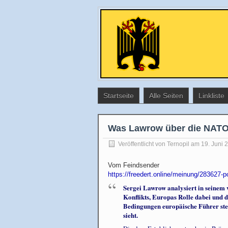
Startseite
Alle Seiten
Linkliste
Was Lawrow über die NATO
Veröffentlicht von
Ternopil
am 19. Juni 
Vom Feindsender
https://freedert.online/meinung/283627-pol
Sergei Lawrow analysiert in seinem 
Konflikts, Europas Rolle dabei und di
Bedingungen europäische Führer ste
sieht.