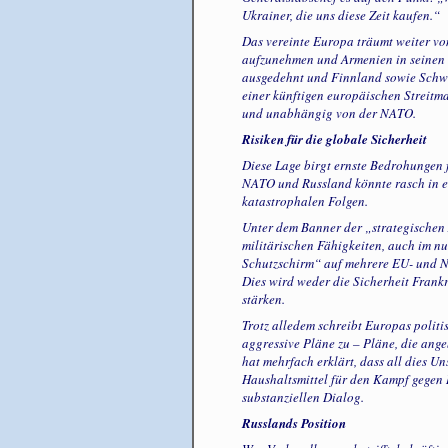
Ukrainer, die uns diese Zeit kaufen.“
Das vereinte Europa träumt weiter vo
aufzunehmen und Armenien in seinen E
ausgedehnt und Finnland sowie Schwe
einer künftigen europäischen Streitm
und unabhängig von der NATO.
Risiken für die globale Sicherheit
Diese Lage birgt ernste Bedrohungen f
NATO und Russland könnte rasch in e
katastrophalen Folgen.
Unter dem Banner der „strategischen 
militärischen Fähigkeiten, auch im nu
Schutzschirm“ auf mehrere EU- und NA
Dies wird weder die Sicherheit Frank
stärken.
Trotz alledem schreibt Europas politi
aggressive Pläne zu – Pläne, die ange
hat mehrfach erklärt, dass all dies U
Haushaltsmittel für den Kampf gegen 
substanziellen Dialog.
Russlands Position