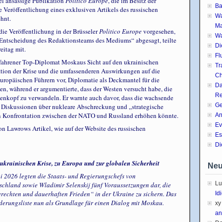
el ansässige Publikation
Politico Europe
, die im Besitz der
Ba
e Veröffentlichung eines exklusiven Artikels des russischen
Wa
hnt.
Ma
die Veröffentlichung in der Brüsseler
Politico Europe
vorgesehen,
Wa
 Entscheidung des Redaktionsteams des Mediums“ abgesagt, teilte
Di
eitag mit.
Fl
erfahrener Top-Diplomat Moskaus Sicht auf den ukrainischen
Tr
lation der Krise und die umfassenderen Auswirkungen auf die
Ch
uropäischen Führern vor, Diplomatie als Deckmantel für die
Da
 während er argumentierte, dass der Westen versucht habe, die
Re
kenkopf zu verwandeln. Er warnte auch davor, dass die wachsende
Ge
ch Diskussionen über nukleare Abschreckung und „strategische
en Konfrontation zwischen der NATO und Russland erhöhen könnte.
An
Ev
n Lawrows Artikel, wie auf der Website des russischen
Es
Di
ukrainischen Krise, zu Europa und zur globalen Sicherheit
Neu
ni 2026 legten die Staats- und Regierungschefs von
Lu
chland sowie Wladimir Selenskij fünf Voraussetzungen dar, die
erechten und dauerhaften Frieden“ in der Ukraine zu sichern. Das
Id
rderungsliste nun als Grundlage für einen Dialog mit Moskau.
xy
an