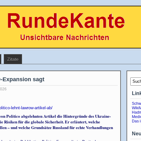
Zitate
-Expansion sagt
2026
Lin
Schw
itico-lehnt-lawrow-artikel-ab/
Wiki
Hadm
von Politico abgelehnten Artikel die Hintergründe des Ukraine-
Medi
e Risiken für die globale Sicherheit. Er erläutert, welche
Das 
llen – und welche Grundsätze Russland für echte Verhandlungen
Neu