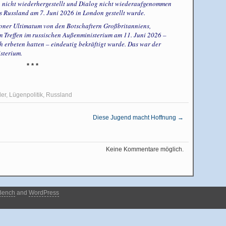
n nicht wiederhergestellt und Dialog nicht wiederaufgenommen
s Russland am 7. Juni 2026 in London gestellt wurde.
oner Ultimatum von den Botschaftern Großbritanniens,
 Treffen im russischen Außenministerium am 11. Juni 2026 –
ch erbeten hatten – eindeutig bekräftigt wurde. Das war der
sterium.
* * *
er
,
Lügenpolitik
,
Russland
Diese Jugend macht Hoffnung
→
Keine Kommentare möglich.
Bench
and
WordPress