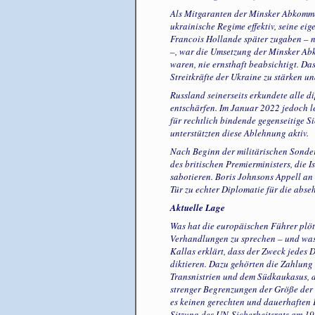
Als Mitgaranten der Minsker Abkomm
ukrainische Regime effektiv, seine ei
Francois Hollande später zugaben – 
–, war die Umsetzung der Minsker Ab
waren, nie ernsthaft beabsichtigt. Das
Streitkräfte der Ukraine zu stärken u
Russland seinerseits erkundete alle d
entschärfen. Im Januar 2022 jedoch 
für rechtlich bindende gegenseitige 
unterstützten diese Ablehnung aktiv.
Nach Beginn der militärischen Sonder
des britischen Premierministers, die
sabotieren. Boris Johnsons Appell an 
Tür zu echter Diplomatie für die abse
Aktuelle Lage
Was hat die europäischen Führer plöt
Verhandlungen zu sprechen – und was
Kallas erklärt, dass der Zweck jedes
diktieren. Dazu gehörten die Zahlun
Transnistrien und dem Südkaukasus, d
strenger Begrenzungen der Größe der 
es keinen gerechten und dauerhaften
Sitzung des UN-Sicherheitsrats am 19