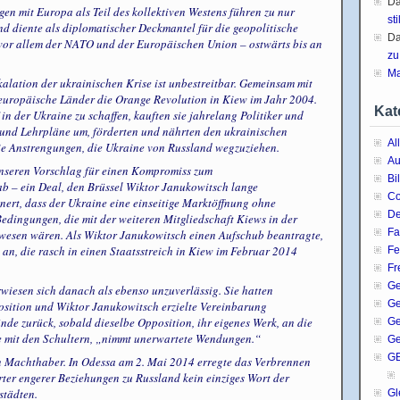
D
en mit Europa als Teil des kollektiven Westens führen zu nur
sti
d diente als diplomatischer Deckmantel für die geopolitische
D
 vor allem der NATO und der Europäischen Union – ostwärts bis an
zu
Ma
lation der ukrainischen Krise ist unbestreitbar. Gemeinsam mit
 europäische Länder die Orange Revolution in Kiew im Jahr 2004.
Kat
n der Ukraine zu schaffen, kauften sie jahrelang Politiker und
 und Lehrpläne um, förderten und nährten den ukrainischen
Al
e Anstrengungen, die Ukraine von Russland wegzuziehen.
Au
nseren Vorschlag für einen Kompromiss zum
Bi
 – ein Deal, den Brüssel Wiktor Janukowitsch lange
C
nert, dass der Ukraine eine einseitige Marktöffnung ohne
De
dingungen, die mit der weiteren Mitgliedschaft Kiews in der
Fa
esen wären. Als Wiktor Janukowitsch einen Aufschub beantragte,
an, die rasch in einen Staatsstreich in Kiew im Februar 2014
Fe
Fr
Ge
wiesen sich danach als ebenso unzuverlässig. Sie hatten
G
position und Wiktor Janukowitsch erzielte Vereinbarung
de zurück, sobald dieselbe Opposition, ihr eigenes Werk, an die
Ge
e mit den Schultern, „nimmt unerwartete Wendungen.“
Ge
G
n Machthaber. In Odessa am 2. Mai 2014 erregte das Verbrennen
er engerer Beziehungen zu Russland kein einziges Wort der
städten.
Gl