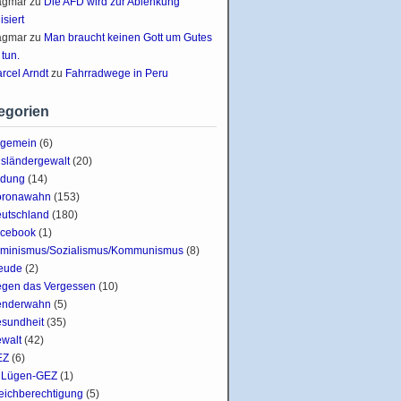
agmar
zu
Die AFD wird zur Ablenkung
lisiert
agmar
zu
Man braucht keinen Gott um Gutes
 tun.
rcel Arndt
zu
Fahrradwege in Peru
egorien
lgemein
(6)
sländergewalt
(20)
ldung
(14)
oronawahn
(153)
utschland
(180)
cebook
(1)
minismus/Sozialismus/Kommunismus
(8)
eude
(2)
gen das Vergessen
(10)
enderwahn
(5)
sundheit
(35)
walt
(42)
EZ
(6)
Lügen-GEZ
(1)
eichberechtigung
(5)