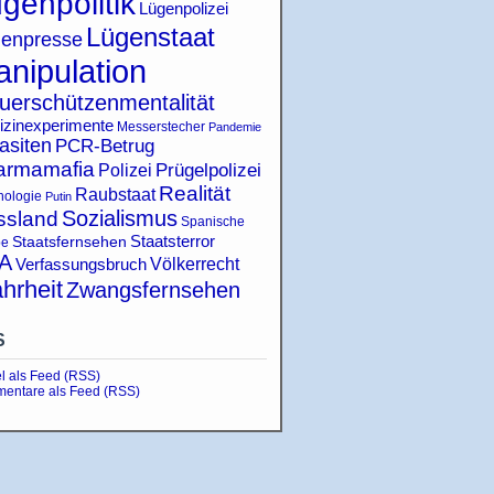
genpolitik
Lügenpolizei
Lügenstaat
enpresse
nipulation
uerschützenmentalität
izinexperimente
Messerstecher
Pandemie
asiten
PCR-Betrug
armamafia
Polizei
Prügelpolizei
Realität
Raubstaat
hologie
Putin
Sozialismus
ssland
Spanische
Staatsterror
Staatsfernsehen
pe
A
Verfassungsbruch
Völkerrecht
hrheit
Zwangsfernsehen
S
el als Feed (RSS)
entare als Feed (RSS)