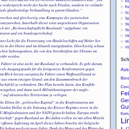
Re
e widerspricht nicht der Suche nach Frieden, sondern ist vielmehr
Re
 jede glaubwürdige Verhandlung in gutem Glauben.“
Sc
sprechen und gleichzeitig eine Kampagne der juristischen
Sp
ranzutreiben. Innerhalb dieser einst angesehenen Organisation
St
eck der „Rechenschaftspflicht Russlands“ aufgebaut: ein
St
ission und ein Sondergerichtshof.
Uk
es Licht für die Festsetzung von Handelsschiffen auf Hoher See
Ve
ts in der Ostsee und im Atlantik stattgefunden. Gleichzeitig schaut
Vö
schen Sabotageakten, die von den Streitkräften der Ukraine im
rübt werden.
Sch
 Führer ist also nicht, mit Russland zu verhandeln. Es geht darum,
s als Ausgangspunkt für die fortgesetzte Konfrontation gegen
Aus
 im Blick hetzen europäische Führer einen Waffenstillstand so
Büro
ar aus einem einzigen Grund: um den Zusammenbruch der
lachtfeld zu verhindern. Der Plan besteht darin, den Konflikt
Coro
anzugehen, und dann rasch Militärkontingente der anglo-
Fe
“ auf ukrainisches Territorium zu verlegen.
Ge
che Eliten ihr „politisches Kapital“ in die Konfrontation mit
Gu
liarden Dollar in die Stützung des Kiewer Regimes sowie in die
U-Mitgliedstaaten und der NATO gesteckt haben. Europa strebt
Korr
tschaft“ gegen Russland an. Bis dahin wollen sie mit allen Mitteln
Li
 offenen Äußerung im April dieses Jahres brachte der belgische
Wir haben noch ein paar Jahre. Dank des Mutes und des Blutes der