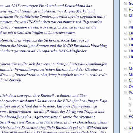
Gu
en von 2015 ermutigten Frankreich und Deutschland das
H
genen Verpflichtungen zu sabotieren. Wie Angela Merkel und
Id
nachdem die militärische Sonderoperation bereits begonnen hatte
kommen, die vom UN-Sicherheitsrat einstimmig gebilligt worden
 Ziel, so räumten sie ein, war lediglich Zeit zu gewinnen: die
Kl
nd sie mit westlichen Waffen zu überschwemmen.
Le
Lü
iplomatischen Wege, um die Sicherheitskrise Europas zu
lehnten die Vereinigten Staaten und die NATO Russlands Vorschlag
Lü
Sicherheitsgarantien ab. Europäische NATO-Mitglieder
Lü
Lü
operation stellte sich das vereinte Europa hinter die Bemühungen
 Istanbuler Verhandlungen zwischen Russland und der Ukraine zu
Ma
Kiew – „Unterschreibt nichts, kämpft einfach weiter“ – schloss die
Me
hbare Zukunft.
Ne
Ök
Po
zlich dazu bewogen, ihre Rhetorik zu ändern und über
 bezwecken sie damit? So hat etwa die EU-Außenbeauftragte Kaja
 Dialogs mit Russland darin bestehe, Europas Bedingungen zu
g von „Reparationen“ an die Ukraine, der Abzug von Truppen aus
ie Abschaffung des „Agentengesetzes“ sowie die Akzeptanz
Po
Streitkräfte der Russischen Föderation. In ihrer Darstellung „kann
 Frieden ohne Rechenschaftspflicht Russlands geben“. Während der
Re
. Mai 2026 machte ein EU-Vertreter unmissverständlich klar: „Die