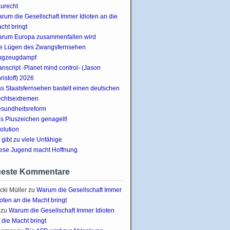
urecht
rum die Gesellschaft Immer Idioten an die
cht bringt
rum Europa zusammenfallen wird
e Lügen des Zwangsfernsehen
ugzeugdampf
anscript -Planet mind control- (Jason
ristoff) 2026
s Staatsfernsehen bastelt einen deutschen
chtsextremen
sundheitsreform
s Pluszeichen genagelt!
olution
 gibt zu viele Unfähige
ese Jugend macht Hoffnung
este Kommentare
cki Müller
zu
Warum die Gesellschaft Immer
ioten an die Macht bringt
zu
Warum die Gesellschaft Immer Idioten
 die Macht bringt