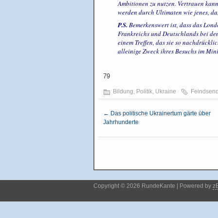
Ambitionen zu nutzen. Vertrauen kan
werden durch Ultimaten wie jenes, da
P.S.
Bemerkenswert ist, dass das Lond
Frankreichs und Deutschlands bei dem
einem Treffen, das sie so nachdrückli
alleinige Zweck ihres Besuchs im Mini
79
Bildung
,
Politik
,
Ukraine
Feindsend
←
Das politische Ukrainertum gärte über
Jahrhunderte
Copyright © 2026 RundeKante | Powered by
z