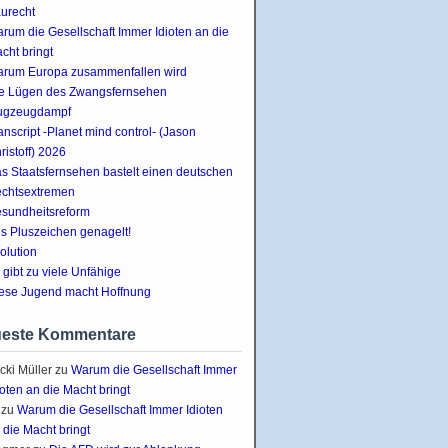
urecht
rum die Gesellschaft Immer Idioten an die
cht bringt
rum Europa zusammenfallen wird
e Lügen des Zwangsfernsehen
ugzeugdampf
anscript -Planet mind control- (Jason
ristoff) 2026
s Staatsfernsehen bastelt einen deutschen
chtsextremen
sundheitsreform
s Pluszeichen genagelt!
olution
 gibt zu viele Unfähige
ese Jugend macht Hoffnung
este Kommentare
cki Müller
zu
Warum die Gesellschaft Immer
ioten an die Macht bringt
zu
Warum die Gesellschaft Immer Idioten
 die Macht bringt