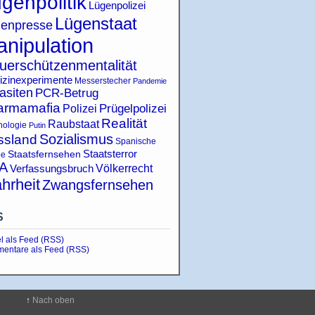
genpolitik
Lügenpolizei
Lügenstaat
enpresse
nipulation
uerschützenmentalität
izinexperimente
Messerstecher
Pandemie
asiten
PCR-Betrug
armamafia
Polizei
Prügelpolizei
Realität
Raubstaat
hologie
Putin
Sozialismus
ssland
Spanische
Staatsterror
Staatsfernsehen
pe
A
Verfassungsbruch
Völkerrecht
hrheit
Zwangsfernsehen
S
el als Feed (RSS)
entare als Feed (RSS)
↑
Nach oben