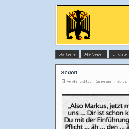
Startseite
Alle Seiten
Linkliste
Södolf
Veröffentlicht von
Rainer
am 4. Februar