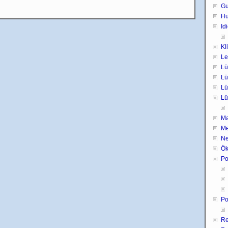
Gu
H
Id
Kl
Le
Lü
Lü
Lü
Lü
Ma
Me
Ne
Ök
Po
Po
Re