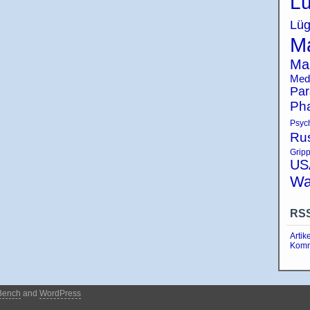
Lü
Lüg
Ma
Ma
Med
Par
Ph
Psyc
Ru
Grip
US
Wa
RS
Artik
Komm
Bench
and
WordPress