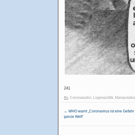
241
Coronawahn
,
Lügenpolitik
,
Manipulatio
←
WHO warnt „Coronavirus ist eine Gefahr 
ganze Welt“