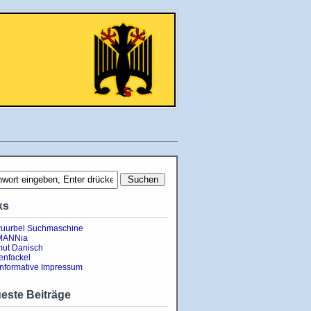
ks
uurbel Suchmaschine
MANNia
ut Danisch
enfackel
informative Impressum
este Beiträge