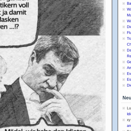
Ba
Wa
Ma
Wa
Di
Fl
Tr
Ch
Da
Re
Ge
An
Ev
Es
Di
Neu
Lu
Id
xy
an