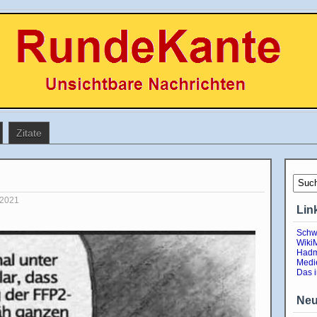
Zitate
 2021
Lin
Schw
Wiki
Hadm
Medi
Das 
Neu