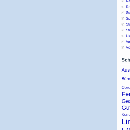
Re
Re
Sc
Sp
St
St
Uk
Ve
Vö
Sch
Aus
Büro
Coro
Fe
Ge
Gu
Korr
Li