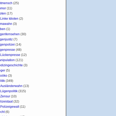
tmensch
(25)
umor
(11)
ioten
(17)
Linke Idioten
(2)
imawahn
(3)
ben
(1)
genfernsehen
(30)
genjustiz
(7)
genpolizei
(14)
genpresse
(48)
Lückenpresse
(12)
nipulation
(121)
dizingeschichte
(3)
ger
(5)
oöko
(3)
litik
(349)
Ausländerwahn
(13)
Lügenpolitik
(315)
Zensur
(10)
lizeistaat
(32)
Polizeigewalt
(11)
cht
(6)