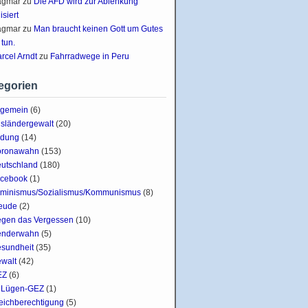
agmar
zu
Die AFD wird zur Ablenkung
lisiert
agmar
zu
Man braucht keinen Gott um Gutes
 tun.
rcel Arndt
zu
Fahrradwege in Peru
egorien
lgemein
(6)
sländergewalt
(20)
ldung
(14)
oronawahn
(153)
utschland
(180)
cebook
(1)
minismus/Sozialismus/Kommunismus
(8)
eude
(2)
gen das Vergessen
(10)
enderwahn
(5)
sundheit
(35)
walt
(42)
EZ
(6)
Lügen-GEZ
(1)
eichberechtigung
(5)