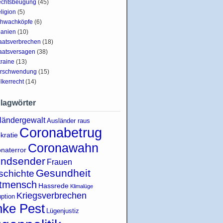
chtsbeugung
(45)
ligion
(5)
hwachköpfe
(6)
anien
(10)
aatsverbrechen
(18)
aatsversagen
(38)
raine
(13)
rschwendung
(15)
lkerrecht
(14)
lagwörter
ländergewalt
Ausländer raus
Coronabetrug
kratie
Coronawahn
naterror
indsender
Frauen
Gesundheit
schichte
tmensch
Hassrede
Klimalüge
Kriegsverbrechen
uption
nke Pest
Lügenjustiz