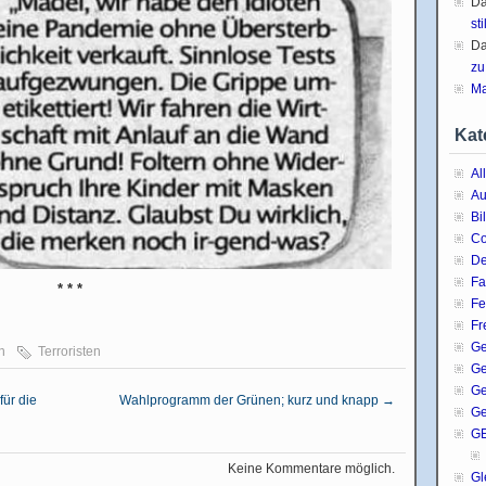
D
sti
D
zu
Ma
Kat
Al
Au
Bi
C
De
Fa
* * *
Fe
Fr
Ge
n
Terroristen
G
Ge
für die
Wahlprogramm der Grünen; kurz und knapp
→
Ge
G
Keine Kommentare möglich.
Gl