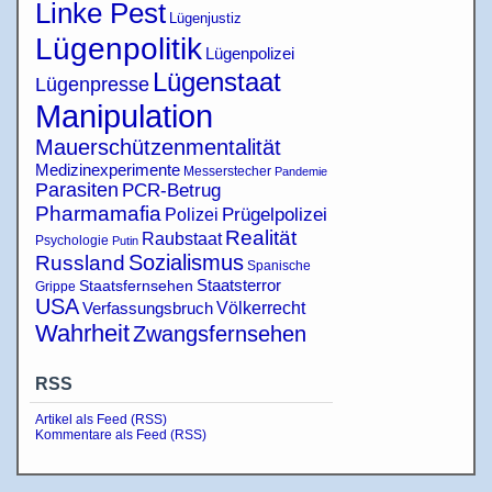
Linke Pest
Lügenjustiz
Lügenpolitik
Lügenpolizei
Lügenstaat
Lügenpresse
Manipulation
Mauerschützenmentalität
Medizinexperimente
Messerstecher
Pandemie
Parasiten
PCR-Betrug
Pharmamafia
Polizei
Prügelpolizei
Realität
Raubstaat
Psychologie
Putin
Sozialismus
Russland
Spanische
Staatsterror
Staatsfernsehen
Grippe
USA
Verfassungsbruch
Völkerrecht
Wahrheit
Zwangsfernsehen
RSS
Artikel als Feed (RSS)
Kommentare als Feed (RSS)