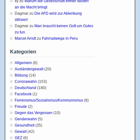
xy
zu
Warum die Gesellschaft Immer Idioten
an die Macht bringt
Dagmar
zu
Die AFD wird zur Ablenkung
stilisiert
Dagmar
zu
Man braucht keinen Gott um Gutes
zu tun.
Marcel Arndt
zu
Fahrradwege in Peru
Kategorien
Allgemein
(6)
Ausländergewalt
(20)
Bildung
(14)
Coronawahn
(153)
Deutschland
(180)
Facebook
(1)
Feminismus/Sozialismus/Kommunismus
(8)
Freude
(2)
Gegen das Vergessen
(10)
Genderwahn
(5)
Gesundheit
(35)
Gewalt
(42)
GEZ
(6)