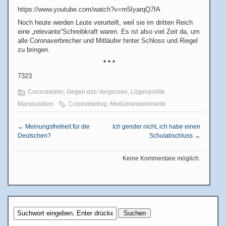
https://www.youtube.com/watch?v=m5IyarqQ7fA
Noch heute werden Leute verurteilt, weil sie im dritten Reich
eine „relevante“Schreibkraft waren. Es ist also viel Zeit da, um
alle Coronaverbrecher und Mitläufer hinter Schloss und Riegel
zu bringen.
* * *
7323
Coronawahn
,
Gegen das Vergessen
,
Lügenpolitik
,
Manipulation
Coronabetrug
,
Medizinexperimente
←
Meinungsfreiheit für die
Ich gender nicht, ich habe einen
Deutschen?
Schulabschluss
→
Keine Kommentare möglich.