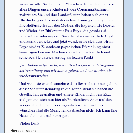
waren sie alle. Sie haben die Menschen da draußen und vor
allen Dingen unsere Kinder mit den Coronamaßnahmen
malträtiert. Sie und ihre Landesfürsten haben sich einen
Überbietungswettbewerb der Schwachsinnigkeiten geliefert.
Ihre Helfershelfer aus den Medien, die Experten wie Drosten
und Wieler, der Ethikrat mit Frau Buyx, die gerade auf
Jammertour unterwegs ist. Sie alle haben vorsätzlich Angst
und Panik verbreitet und jetzt wundern sie sich dass wir im
Ergebnis den Zuwachs an psychischen Erkrankung nicht
bewältigen können. Machen sie sich endlich ehrlich und
schreiben Sie unteren Antrag als letzten Punkt:
„Wir haben mitgemacht, wir bitten hiermit alle Betroffenen
um Verzeihung und wir haben gelernt und wir werden nie
wieder mitmachen“.
Und wenn sie wie ich annehme das alles nicht können gehört
dieser Schaufensterantrag in die Tonne, denn sie haben die
Gesellschaft gespalten und unsere Kinder nicht beschützt
und gerieren sich nun hier als Problemlöser. Aber, und das
verspreche ich Ihnen, so vergesslich wie Sie sich das
wünschen sind die Menschen da draußen nicht. Ich kann Ihre
Heuchelei nicht mehr ertragen.
Vielen Dank
Hier das Video