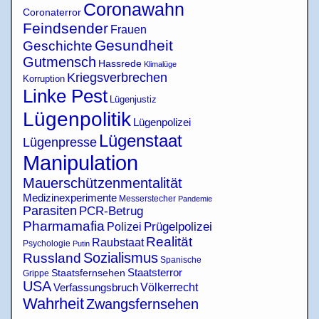
Coronawahn
Coronaterror
Feindsender
Frauen
Gesundheit
Geschichte
Gutmensch
Hassrede
Klimalüge
Kriegsverbrechen
Korruption
Linke Pest
Lügenjustiz
Lügenpolitik
Lügenpolizei
Lügenstaat
Lügenpresse
Manipulation
Mauerschützenmentalität
Medizinexperimente
Messerstecher
Pandemie
Parasiten
PCR-Betrug
Pharmamafia
Polizei
Prügelpolizei
Realität
Raubstaat
Psychologie
Putin
Sozialismus
Russland
Spanische
Staatsterror
Staatsfernsehen
Grippe
USA
Verfassungsbruch
Völkerrecht
Wahrheit
Zwangsfernsehen