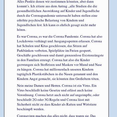
Alles Punkte denen wir zustimmen könnten, aber dann
kommt’s. Ich zitiere aus dem Antrag „alle Studien die die
gesundheitlichen Auswirkung auf Kinder und Jugendliche
durch die Coronapandemie untersucht haben stellen eine
erhöhte psychische Belastung von Kindern und
Jugendlichen fest. Ich kann es ehrlich gesagt nicht mehr
hören.
Es war Corona, es war die Corona Pandemie. Corona hat also
Lockdowns verhängt und Ausgangssperren erlassen. Corona
hat Schulen und Kitas geschlossen, das Sitzen auf
Parkbänken verboten, Spielplätze im Freien gesperrt,
Geschäfte geschlossen und damit grenzenlose Existenzängste
in den Familien erzeugt. Corona hat also die Kinder
gezwungen sich Stoffetzen und Masken vor Mund und Nase
zu hängen. Corona hat millionenfach unseren Kindern
tagtäglich Plastikstäbchen in die Nasen gerammt und den
Kindern Angst gemacht, sie könnten ihre Großeltern töten.
Nein meine Damen und Herren. Corona ist ein Virus. Ein
Virus beschließt keine Gesetze und erlässt auch keine
Verordnung. Corona hetzt auch nicht auf ungeimpfte, oder
beschließt 2G oder 3G Regeln und Corona lässt mit
Sicherheit nicht zu dass Kinder als Ratten und Wirtstiere
beschimpft werden.
Coronaviren machen das alles nicht, dass waren sie. Das