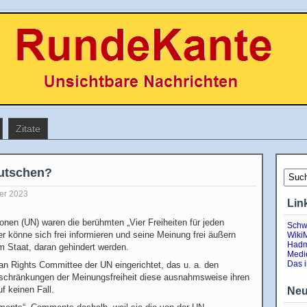
Zitate
eutschen?
er 2023
Lin
onen (UN) waren die berühmten „Vier Freiheiten für jeden
Schw
er könne sich frei informieren und seine Meinung frei äußern
Wiki
Hadm
m Staat, daran gehindert werden.
Medi
Das 
n Rights Committee der UN eingerichtet, das u. a. den
inschränkungen der Meinungsfreiheit diese ausnahmsweise ihren
f keinen Fall.
Neu