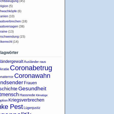
chtsbeugung
(45)
ligion
(5)
hwachköpfe
(6)
anien
(10)
aatsverbrechen
(18)
aatsversagen
(38)
raine
(13)
rschwendung
(15)
lkerrecht
(14)
lagwörter
ländergewalt
Ausländer raus
Coronabetrug
kratie
Coronawahn
naterror
indsender
Frauen
Gesundheit
schichte
tmensch
Hassrede
Klimalüge
Kriegsverbrechen
uption
nke Pest
Lügenjustiz