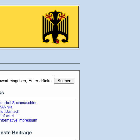
ks
uurbel Suchmaschine
MANNia
ut Danisch
enfackel
informative Impressum
este Beiträge