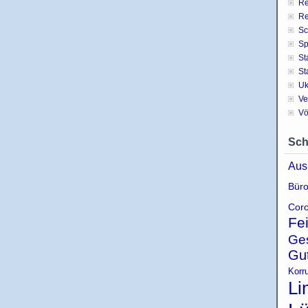
Re
Re
Sc
Sp
St
St
Uk
Ve
Vö
Sch
Aus
Büro
Coro
Fe
Ge
Gu
Korr
Li