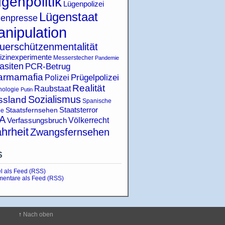
genpolitik
Lügenpolizei
Lügenstaat
enpresse
nipulation
uerschützenmentalität
izinexperimente
Messerstecher
Pandemie
asiten
PCR-Betrug
armamafia
Polizei
Prügelpolizei
Realität
Raubstaat
hologie
Putin
Sozialismus
ssland
Spanische
Staatsterror
Staatsfernsehen
pe
A
Verfassungsbruch
Völkerrecht
hrheit
Zwangsfernsehen
S
el als Feed (RSS)
entare als Feed (RSS)
↑
Nach oben