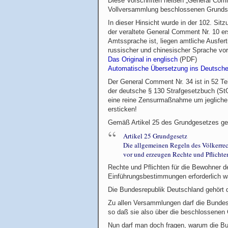
Diese Vorschriften heißen „General Com
Vollversammlung beschlossenen Grunds
In dieser Hinsicht wurde in der 102. Si
der veraltete General Comment Nr. 10 e
Amtssprache ist, liegen amtliche Ausfert
russischer und chinesischer Sprache vor
Das Original in englisch
(PDF)
Automatische Übersetzung ins Deutsch
Der General Comment Nr. 34 ist in 52 Tei
der deutsche § 130 Strafgesetzbuch (StG
eine reine Zensurmaßnahme um jegliche K
ersticken!
Gemäß Artikel 25 des Grundgesetzes g
Artikel 25 Grundgesetz
Die allgemeinen Regeln des Völkerrec
vor und erzeugen Rechte und Pflichte
Rechte und Pflichten für die Bewohner d
Einführungsbestimmungen erforderlich w
Die Bundesrepublik Deutschland gehört 
Zu allen Versammlungen darf die Bundes
so daß sie also über die beschlossenen 
Nun darf man doch fragen, warum die Bun