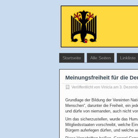
Startseite
Alle Seiten
Linkliste
Meinungsfreiheit für die D
Veröffentlicht von
Vinicia
am 3. Dezemb
Grundlage der Bildung der Vereinten Nati
Menschen“, darunter die Freiheit, ein jed
und dürfe von niemanden, auch nicht vo
Um das sicherzustellen, wurde das Huma
Mitgliedsstaaten vorschreibt, welche E
Bürgern auferlegen dürfen, und welche au