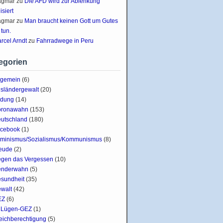
agmar
zu
Die AFD wird zur Ablenkung
lisiert
agmar
zu
Man braucht keinen Gott um Gutes
 tun.
rcel Arndt
zu
Fahrradwege in Peru
egorien
lgemein
(6)
sländergewalt
(20)
ldung
(14)
oronawahn
(153)
utschland
(180)
cebook
(1)
minismus/Sozialismus/Kommunismus
(8)
eude
(2)
gen das Vergessen
(10)
enderwahn
(5)
sundheit
(35)
walt
(42)
EZ
(6)
Lügen-GEZ
(1)
eichberechtigung
(5)