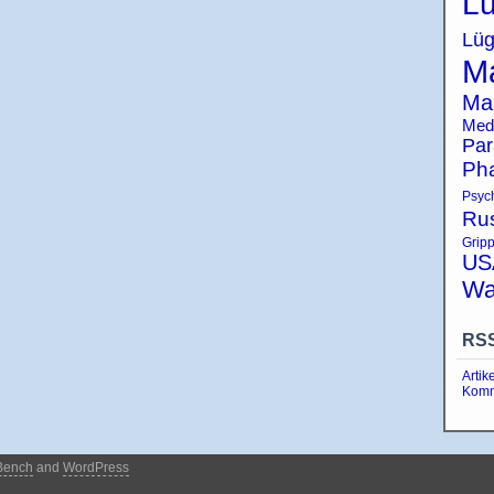
Lü
Lüg
Ma
Ma
Med
Par
Ph
Psyc
Ru
Grip
US
Wa
RS
Artik
Komm
Bench
and
WordPress