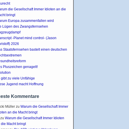
urecht
rum die Gesellschaft Immer Idioten an die
cht bringt
rum Europa zusammenfallen wird
e Lügen des Zwangsfernsehen
ugzeugdampf
anscript -Planet mind control- (Jason
ristoff) 2026
s Staatsfernsehen bastelt einen deutschen
chtsextremen
sundheitsreform
s Pluszeichen genagelt!
olution
 gibt zu viele Unfähige
ese Jugend macht Hoffnung
este Kommentare
cki Müller
zu
Warum die Gesellschaft Immer
ioten an die Macht bringt
zu
Warum die Gesellschaft Immer Idioten
 die Macht bringt