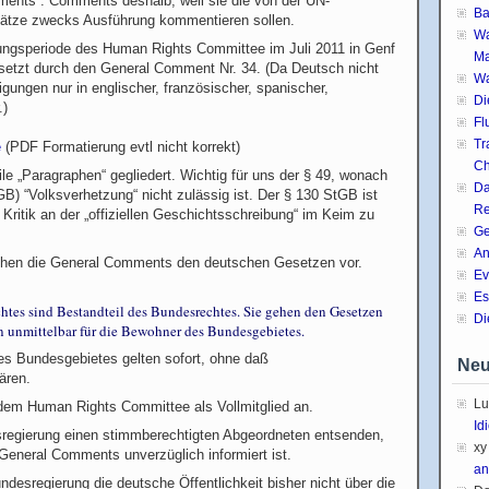
ments“. Comments deshalb, weil sie die von der UN-
Ba
ätze zwecks Ausführung kommentieren sollen.
Wa
tzungsperiode des Human Rights Committee im Juli 2011 in Genf
Ma
rsetzt durch den General Comment Nr. 34. (Da Deutsch nicht
Wa
igungen nur in englischer, französischer, spanischer,
Di
.)
Fl
Tr
e
(PDF Formatierung evtl nicht korrekt)
Ch
le „Paragraphen“ gegliedert. Wichtig für uns der § 49, wonach
Da
B) “Volksverhetzung“ nicht zulässig ist. Der § 130 StGB ist
Re
ritik an der „offiziellen Geschichtsschreibung“ im Keim zu
Ge
An
ehen die General Comments den deutschen Gesetzen vor.
Ev
Es
htes sind Bestandteil des Bundesrechtes. Sie gehen den Gesetzen
Di
n unmittelbar für die Bewohner des Bundesgebietes.
es Bundesgebietes gelten sofort, ohne daß
Neu
ären.
Lu
dem Human Rights Committee als Vollmitglied an.
Id
regierung einen stimmberechtigten Abgeordneten entsenden,
xy
General Comments unverzüglich informiert ist.
an
desregierung die deutsche Öffentlichkeit bisher nicht über die