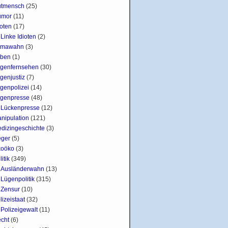
tmensch
(25)
umor
(11)
ioten
(17)
Linke Idioten
(2)
imawahn
(3)
ben
(1)
genfernsehen
(30)
genjustiz
(7)
genpolizei
(14)
genpresse
(48)
Lückenpresse
(12)
nipulation
(121)
dizingeschichte
(3)
ger
(5)
oöko
(3)
litik
(349)
Ausländerwahn
(13)
Lügenpolitik
(315)
Zensur
(10)
lizeistaat
(32)
Polizeigewalt
(11)
cht
(6)