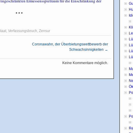
eingeschränkten Ermessensspielraum für die Einschränkung der
Gu
H
* * *
Id
Kl
taat
,
Verfassungsbruch
,
Zensur
Le
Lü
Coronawahn, der Überbietungswettbewerb der
Lü
Schwachsinnigkeiten
→
Lü
Lü
Keine Kommentare möglich.
Ma
Me
Ne
Ök
Po
Po
Re