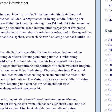
D
chte informiert hat.
sti
D
nungen über historische Tatsachen unter Strafe stellen, sind
zu
die der Pakt den Vertragsstaaten in Bezug auf die Achtung der
Ma
reie Meinungsäußerung auferlegt. Der Pakt erlaubt kein generelles
nung oder einer falschen Interpretation vergangener Ereignisse.
Kat
ngsfreiheit sollten niemals auferlegt werden, und in Bezug auf die
er das hinausgehen, was nach Absatz 3 zulässig oder nach Artikel 20
Al
Au
Bi
über die Teilnahme an öffentlichen Angelegenheiten und das
C
eutung der freien Meinungsäußerung für die Durchführung
De
 wirksame Ausübung des Wahlrechts herausgestellt. Die freie
Fa
 Ideen über öffentliche und politische Themen zwischen Bürgern,
st von wesentlicher Bedeutung. Dies setzt eine freie Presse und
Fe
 sind, sich zu öffentlichen Fragen zu äußern und die öffentliche
Fr
ng zu informieren. Die Vertragsstaaten werden auf die Hinweise
Ge
zur Förderung und zum Schutz des Rechts auf freie
G
menhang aufmerksam gemacht.
Ge
Ge
ine Norm, um als „Gesetz“ bezeichnet werden zu können,
G
mit der Einzelne sein Verhalten danach ausrichten kann, und sie
macht werden. Ein Gesetz darf denjenigen, die mit seiner
Gl