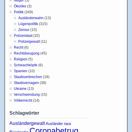
Neger
(5)
Ökoöko
(3)
Politik
(349)
Ausländerwahn
(13)
Lügenpolitik
(315)
Zensur
(10)
Polizeistaat
(32)
Polizeigewalt
(11)
Recht
(6)
Rechtsbeugung
(45)
Religion
(5)
Schwachköpfe
(6)
Spanien
(10)
Staatsverbrechen
(18)
Staatsversagen
(38)
Ukraine
(13)
Verschwendung
(15)
Völkerrecht
(14)
Schlagwörter
Ausländergewalt
Ausländer raus
Coronabetrug
Bürokratie