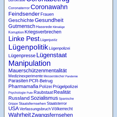
Coronawahn
Coronaterror
Feindsender
Frauen
Gesundheit
Geschichte
Gutmensch
Hassrede
Klimalüge
Kriegsverbrechen
Korruption
Linke Pest
Lügenjustiz
Lügenpolitik
Lügenpolizei
Lügenstaat
Lügenpresse
Manipulation
Mauerschützenmentalität
Medizinexperimente
Messerstecher
Pandemie
Parasiten
PCR-Betrug
Pharmamafia
Polizei
Prügelpolizei
Realität
Raubstaat
Psychologie
Putin
Sozialismus
Russland
Spanische
Staatsterror
Staatsfernsehen
Grippe
USA
Verfassungsbruch
Völkerrecht
Wahrheit
Zwangsfernsehen