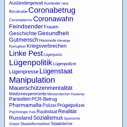
Ausländergewalt
Ausländer raus
Coronabetrug
Bürokratie
Coronawahn
Coronaterror
Feindsender
Frauen
Gesundheit
Geschichte
Gutmensch
Hassrede
Klimalüge
Kriegsverbrechen
Korruption
Linke Pest
Lügenjustiz
Lügenpolitik
Lügenpolizei
Lügenstaat
Lügenpresse
Manipulation
Mauerschützenmentalität
Medizinexperimente
Messerstecher
Pandemie
Parasiten
PCR-Betrug
Pharmamafia
Polizei
Prügelpolizei
Realität
Raubstaat
Psychologie
Putin
Sozialismus
Russland
Spanische
Staatsterror
Staatsfernsehen
Grippe