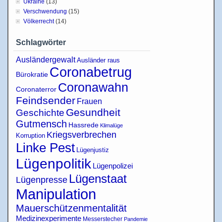
Ukraine
(13)
Verschwendung
(15)
Völkerrecht
(14)
Schlagwörter
Ausländergewalt
Ausländer raus
Coronabetrug
Bürokratie
Coronawahn
Coronaterror
Feindsender
Frauen
Gesundheit
Geschichte
Gutmensch
Hassrede
Klimalüge
Kriegsverbrechen
Korruption
Linke Pest
Lügenjustiz
Lügenpolitik
Lügenpolizei
Lügenstaat
Lügenpresse
Manipulation
Mauerschützenmentalität
Medizinexperimente
Messerstecher
Pandemie