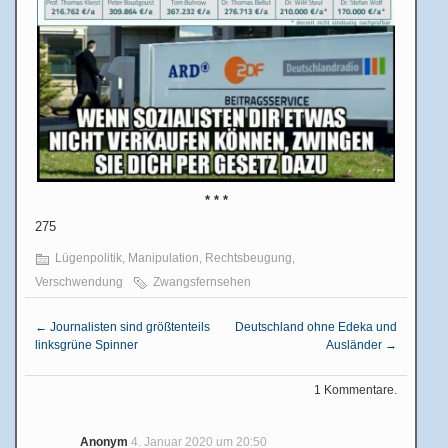
* * *
275
Lügenpolitik
,
Manipulation
,
Rechtsbeugung
,
Verschwendung
Zwangsfernsehen
←
Journalisten sind größtenteils
Deutschland ohne Edeka und
linksgrüne Spinner
Ausländer
→
1 Kommentare.
Anonym
4. Januar 2020 um 20:50