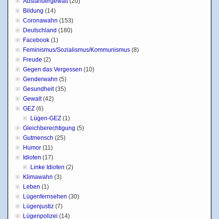
Ausländergewalt
(20)
Bildung
(14)
Coronawahn
(153)
Deutschland
(180)
Facebook
(1)
Feminismus/Sozialismus/Kommunismus
(8)
Freude
(2)
Gegen das Vergessen
(10)
Genderwahn
(5)
Gesundheit
(35)
Gewalt
(42)
GEZ
(6)
Lügen-GEZ
(1)
Gleichberechtigung
(5)
Gutmensch
(25)
Humor
(11)
Idioten
(17)
Linke Idioten
(2)
Klimawahn
(3)
Leben
(1)
Lügenfernsehen
(30)
Lügenjustiz
(7)
Lügenpolizei
(14)