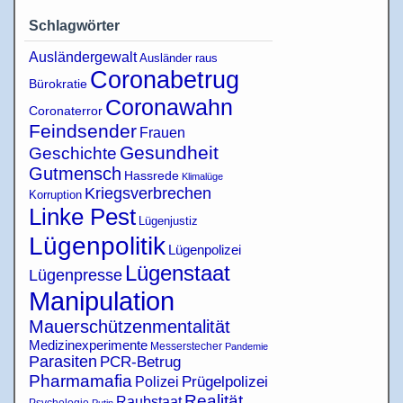
Schlagwörter
Ausländergewalt
Ausländer raus
Coronabetrug
Bürokratie
Coronawahn
Coronaterror
Feindsender
Frauen
Gesundheit
Geschichte
Gutmensch
Hassrede
Klimalüge
Kriegsverbrechen
Korruption
Linke Pest
Lügenjustiz
Lügenpolitik
Lügenpolizei
Lügenstaat
Lügenpresse
Manipulation
Mauerschützenmentalität
Medizinexperimente
Messerstecher
Pandemie
Parasiten
PCR-Betrug
Pharmamafia
Polizei
Prügelpolizei
Realität
Raubstaat