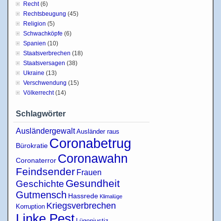
Recht
(6)
Rechtsbeugung
(45)
Religion
(5)
Schwachköpfe
(6)
Spanien
(10)
Staatsverbrechen
(18)
Staatsversagen
(38)
Ukraine
(13)
Verschwendung
(15)
Völkerrecht
(14)
Schlagwörter
Ausländergewalt
Ausländer raus
Coronabetrug
Bürokratie
Coronawahn
Coronaterror
Feindsender
Frauen
Gesundheit
Geschichte
Gutmensch
Hassrede
Klimalüge
Kriegsverbrechen
Korruption
Linke Pest
Lügenjustiz