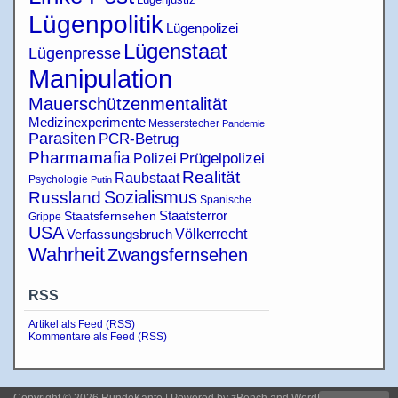
Lügenpolitik
Lügenpolizei
Lügenstaat
Lügenpresse
Manipulation
Mauerschützenmentalität
Medizinexperimente
Messerstecher
Pandemie
Parasiten
PCR-Betrug
Pharmamafia
Polizei
Prügelpolizei
Realität
Raubstaat
Psychologie
Putin
Sozialismus
Russland
Spanische
Staatsterror
Staatsfernsehen
Grippe
USA
Verfassungsbruch
Völkerrecht
Wahrheit
Zwangsfernsehen
RSS
Artikel als Feed (RSS)
Kommentare als Feed (RSS)